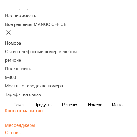
маркетолога
Колл-центр
Недвижимость
Все решения MANGO OFFICE
Статьи, обзоры, ТОПы, идеи и советы для развития
бизнеса в разделе Энциклопедия маркетолога. Самая
актуальная, живая и понятная информация доступным
Номера
языком.
Свой телефонный номер в любом
CRM маркетинг
регионе
Аналитика
Подключить
Веб-аналитика
8-800
Веб-разработка
Местные городские номера
Контекстная реклама
Тарифы на связь
Google Adwords (ADS)
Яндекс Директ
Поиск
Продукты
Решения
Номера
Меню
Контент-маркетинг
Мессенджеры
Основы