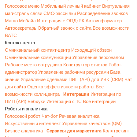
Голосовое меню
Мобильный личный кабинет
Виртуальная
магистраль связи
СМС-рассылки
Распределение звонков
Манго Мобайл
Интеграция с ОПДкРК
Автоинформатор
Автосекретарь
Обратный звонок с сайта
Все возможности
ВАТС
Контакт-центр
Омниканальный контакт-центр
Исходящий обзвон
Омниканальные коммуникации
Управление персоналом
Рабочее место сотрудника
Конструктор отчетов
Робот-
администратор
Управление рабочими ресурсами
База
знаний
Управление сделками
ПИП (API) для УВК (CRM)
Чат
для сайта
Оценка эффективности работы
Все
возможности колл-центра
Интеграции
Интеграции по
ПИП (API)
Вебхуки
Интеграция с 1С
Все интеграции
Роботы и аналитика
Голосовой робот
Чат-бот
Речевая аналитика
Искусственный интеллект
Управление качеством (QM)
Бизнес-аналитика
Сервисы для маркетинга
Коллтрекинг