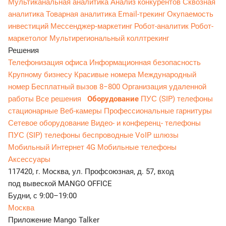
Мультиканальная аналитика
Анализ конкурентов
Сквозная
аналитика
Товарная аналитика
Email-трекинг
Окупаемость
инвестиций
Мессенджер‑маркетинг
Робот-аналитик
Робот-
маркетолог
Мультирегиональный коллтрекинг
Решения
Телефонизация офиса
Информационная безопасность
Крупному бизнесу
Красивые номера
Международный
номер
Бесплатный вызов 8−800
Организация удаленной
работы
Все решения
Оборудование
ПУС (SIP) телефоны
стационарные
Веб-камеры
Профессиональные гарнитуры
Сетевое оборудование
Видео- и конференц- телефоны
ПУС (SIP) телефоны беспроводные
VoIP шлюзы
Мобильный Интернет 4G
Мобильные телефоны
Аксессуары
117420, г. Москва, ул. Профсоюзная, д. 57, вход
под вывеской MANGO OFFICE
Будни, с 9:00–19:00
Москва
Приложение Mango Talker