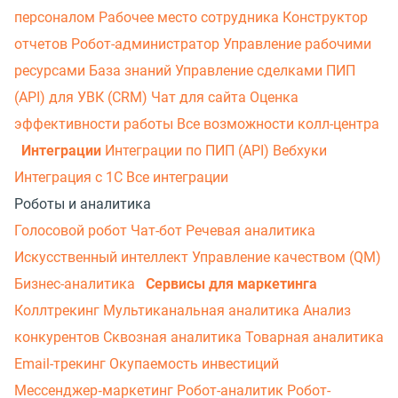
персоналом
Рабочее место сотрудника
Конструктор
отчетов
Робот-администратор
Управление рабочими
ресурсами
База знаний
Управление сделками
ПИП
(API) для УВК (CRM)
Чат для сайта
Оценка
эффективности работы
Все возможности колл-центра
Интеграции
Интеграции по ПИП (API)
Вебхуки
Интеграция с 1С
Все интеграции
Роботы и аналитика
Голосовой робот
Чат-бот
Речевая аналитика
Искусственный интеллект
Управление качеством (QM)
Бизнес-аналитика
Сервисы для маркетинга
Коллтрекинг
Мультиканальная аналитика
Анализ
конкурентов
Сквозная аналитика
Товарная аналитика
Email-трекинг
Окупаемость инвестиций
Мессенджер‑маркетинг
Робот-аналитик
Робот-