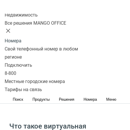
Колл-центр
Недвижимость
Подключить
Все решения MANGO OFFICE
Обеспечьте новых сотрудников и новые филиалы
телефонией — без закупки оборудования, софта
Номера
и организации каналов связи
Свой телефонный номер в любом
регионе
Подключить
Добавьте к возможностям вашей АТС сервисы
8-800
MANGO OFFICE
Местные городские номера
Подключите к вашей АТС дополнительные
Тарифы на связь
100‑канальные номера и услуги связи
Поиск
Продукты
Решения
Номера
Меню
Что такое виртуальная