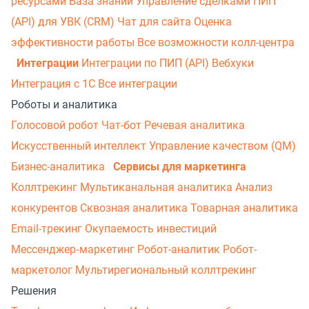
ресурсами
База знаний
Управление сделками
ПИП
(API) для УВК (CRM)
Чат для сайта
Оценка
эффективности работы
Все возможности колл-центра
Интеграции
Интеграции по ПИП (API)
Вебхуки
Интеграция с 1С
Все интеграции
Роботы и аналитика
Голосовой робот
Чат-бот
Речевая аналитика
Искусственный интеллект
Управление качеством (QM)
Бизнес-аналитика
Сервисы для маркетинга
Коллтрекинг
Мультиканальная аналитика
Анализ
конкурентов
Сквозная аналитика
Товарная аналитика
Email-трекинг
Окупаемость инвестиций
Мессенджер‑маркетинг
Робот-аналитик
Робот-
маркетолог
Мультирегиональный коллтрекинг
Решения