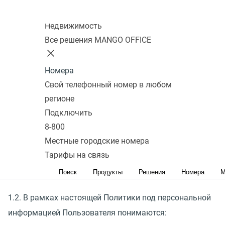
Колл-центр
1. ОБЩИЕ ПОЛОЖЕНИЯ
Недвижимость
1.1. Политика конфиденциальности интернет- сайта
Все решения MANGO OFFICE
ООО «Манго Телеком» (далее – Политика) определяет
порядок получения, учета, обработки, накопления и
Номера
хранения сведений, отнесенных к персональным
Свой телефонный номер в любом
регионе
данным представителей клиентов и\или посетителей
Подключить
Сайта, а также их защиты в ООО «Манго Телеком»
8-800
(далее – Общество) в соответствии с действующим
Местные городские номера
законодательством Российской Федерации, а также
Тарифы на связь
права и обязанности Общества и работников в этой
Поиск
Продукты
Решения
Номера
М
области.
1.2. В рамках настоящей Политики под персональной
информацией Пользователя понимаются: