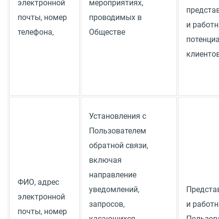
электронной
мероприятиях,
предста
почты, номер
проводимых в
и работ
телефона,
Обществе
потенци
клиенто
Установления с
Пользователем
обратной связи,
включая
направление
ФИО, адрес
уведомлений,
Предста
электронной
запросов,
и работ
почты, номер
касающихся
Пользов