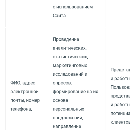
с использованием
Сайта
Проведение
аналитических,
статистических,
маркетинговых
Предста
исследований и
и работ
ФИО, адрес
опросов,
Пользов
электронной
формирование на их
предста
почты, номер
основе
и работ
телефона,
персональных
потенци
предложений,
клиенто
направление