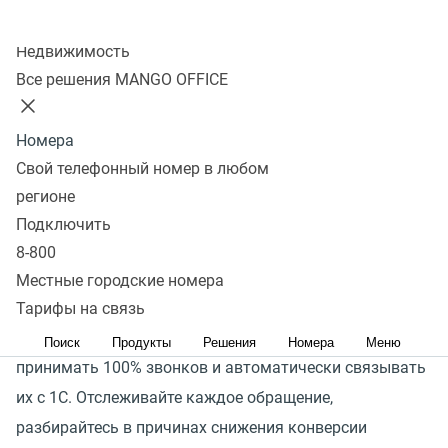
Подключить
Колл-центр
Недвижимость
Любой бизнес сталкивается с неэффективной работой
Все решения MANGO OFFICE
менеджеров, они пропускают входящие звонки,
не успевают оперативно перезванивать, не заносят
Номера
информацию о клиенте и его обращении CRM, в итоге
Свой телефонный номер в любом
клиент уходит к конкуренту. А ваш бизнес теряет
регионе
прибыль.
Подключить
8-800
Подключайте готовую интеграцию — специально
Местные городские номера
разработанное решение для объединения телефонии
Тарифы на связь
MANGO OFFICE и 1С. Удобная система поможет
Поиск
Продукты
Решения
Номера
Меню
принимать 100% звонков и автоматически связывать
их с 1С. Отслеживайте каждое обращение,
разбирайтесь в причинах снижения конверсии