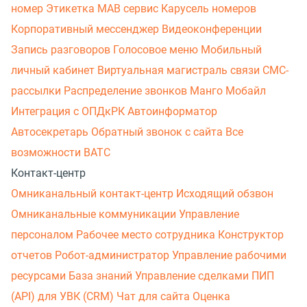
номер
Этикетка
МАВ сервис
Карусель номеров
Корпоративный мессенджер
Видеоконференции
Запись разговоров
Голосовое меню
Мобильный
личный кабинет
Виртуальная магистраль связи
СМС-
рассылки
Распределение звонков
Манго Мобайл
Интеграция с ОПДкРК
Автоинформатор
Автосекретарь
Обратный звонок с сайта
Все
возможности ВАТС
Контакт-центр
Омниканальный контакт-центр
Исходящий обзвон
Омниканальные коммуникации
Управление
персоналом
Рабочее место сотрудника
Конструктор
отчетов
Робот-администратор
Управление рабочими
ресурсами
База знаний
Управление сделками
ПИП
(API) для УВК (CRM)
Чат для сайта
Оценка