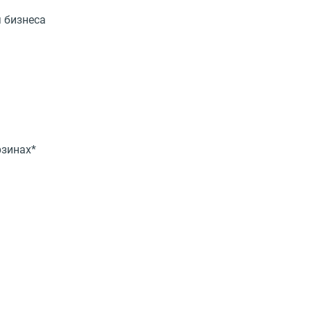
 бизнеса
рзинах*