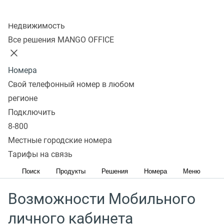
Колл-центр
Недвижимость
Скачивая приложение вы принимаете условия
Все решения MANGO OFFICE
пользовательского соглашения
Номера
Свой телефонный номер в любом
Мобильный личный кабинет MANGO OFFICE
регионе
предоставляет возможность контролировать работу
Подключить
операторов и управлять своими услугами, счетом
8-800
и аккаунтом в любое время и в любом месте. Это
Местные городские номера
значит, что вы не потеряете клиентов и обеспечите
Тарифы на связь
стабильную работу компании.
Поиск
Продукты
Решения
Номера
Меню
Возможности Мобильного
личного кабинета