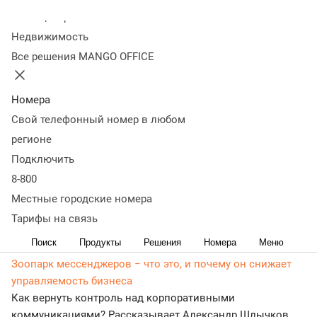
Колл-центр
Статьи, обзоры, ТОПы, идеи и советы для развития
Недвижимость
бизнеса в разделе Пресса о нас. Самая актуальная,
Все решения MANGO OFFICE
живая и понятная информация доступным языком.
23 декабря 2025
9 002
Алексей Горбунов, MANGO OFFICE: о больших данных,
Номера
чат-ботах и трендах рынка
Свой телефонный номер в любом
14 декабря 2025
8 513
регионе
Эксперт MANGO OFFICE Антон Бут выступил на
Подключить
конференции TAdviser «Унифицированные
8-800
коммуникации 2025»
Директор департамента развития продуктов MANGO
Местные городские номера
OFFICE рассказал представителям бизнеса о ключевых
Тарифы на связь
трендах унифицированных коммуникаций на 2026 год
Поиск
Продукты
Решения
Номера
Меню
26 сентября 2025
9 015
Зоопарк мессенджеров − что это, и почему он снижает
управляемость бизнеса
Как вернуть контроль над корпоративными
коммуникациями? Рассказывает Александр Шлычков,