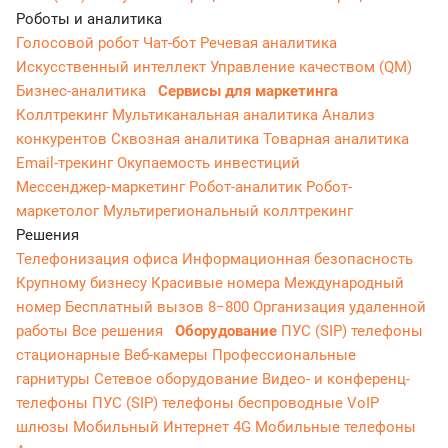
Роботы и аналитика
Голосовой робот
Чат-бот
Речевая аналитика
Искусственный интеллект
Управление качеством (QM)
Бизнес-аналитика
Сервисы для маркетинга
Коллтрекинг
Мультиканальная аналитика
Анализ
конкурентов
Сквозная аналитика
Товарная аналитика
Email-трекинг
Окупаемость инвестиций
Мессенджер‑маркетинг
Робот-аналитик
Робот-
маркетолог
Мультирегиональный коллтрекинг
Решения
Телефонизация офиса
Информационная безопасность
Крупному бизнесу
Красивые номера
Международный
номер
Бесплатный вызов 8−800
Организация удаленной
работы
Все решения
Оборудование
ПУС (SIP) телефоны
стационарные
Веб-камеры
Профессиональные
гарнитуры
Сетевое оборудование
Видео- и конференц-
телефоны
ПУС (SIP) телефоны беспроводные
VoIP
шлюзы
Мобильный Интернет 4G
Мобильные телефоны