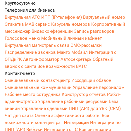
Круглосуточно
Телефония для бизнеса
Виртуальная АТС
ИПТ (IP-телефония)
Виртуальный номер
Этикетка
МАВ сервис
Карусель номеров
Корпоративный
мессенджер
Видеоконференции
Запись разговоров
Голосовое меню
Мобильный личный кабинет
Виртуальная магистраль связи
СМС-рассылки
Распределение звонков
Манго Мобайл
Интеграция с
ОПДкРК
Автоинформатор
Автосекретарь
Обратный
звонок с сайта
Все возможности ВАТС
Контакт-центр
Омниканальный контакт-центр
Исходящий обзвон
Омниканальные коммуникации
Управление персоналом
Рабочее место сотрудника
Конструктор отчетов
Робот-
администратор
Управление рабочими ресурсами
База
знаний
Управление сделками
ПИП (API) для УВК (CRM)
Чат для сайта
Оценка эффективности работы
Все
возможности колл-центра
Интеграции
Интеграции по
ПИП (API)
Вебхуки
Интеграция с 1С
Все интеграции