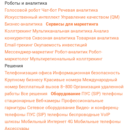
Роботы и аналитика
Голосовой робот
Чат-бот
Речевая аналитика
Искусственный интеллект
Управление качеством (QM)
Бизнес-аналитика
Сервисы для маркетинга
Коллтрекинг
Мультиканальная аналитика
Анализ
конкурентов
Сквозная аналитика
Товарная аналитика
Email-трекинг
Окупаемость инвестиций
Мессенджер‑маркетинг
Робот-аналитик
Робот-
маркетолог
Мультирегиональный коллтрекинг
Решения
Телефонизация офиса
Информационная безопасность
Крупному бизнесу
Красивые номера
Международный
номер
Бесплатный вызов 8−800
Организация удаленной
работы
Все решения
Оборудование
ПУС (SIP) телефоны
стационарные
Веб-камеры
Профессиональные
гарнитуры
Сетевое оборудование
Видео- и конференц-
телефоны
ПУС (SIP) телефоны беспроводные
VoIP
шлюзы
Мобильный Интернет 4G
Мобильные телефоны
Аксессуары