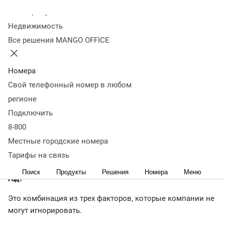
жить компаниям
Колл-центр
Недвижимость
Все решения MANGO OFFICE
24 апреля 2024
61 136
Как крупному бизнесу работать в условиях нехватки
кадров, высокой ставки ЦБ и удорожания клиентского
Номера
трафика — РБК рассказал гендиректор разработчика
Свой телефонный номер в любом
сервисов для бизнес-коммуникаций Mango Office
регионе
Дмитрий Бызов
Подключить
8-800
Местные городские номера
— Российские компании третий год подряд будут
работать по особым правилам. Что генеральные
Тарифы на связь
директора обязаны учитывать в своих планах на 2024
Поиск
Продукты
Решения
Номера
Меню
год?
Это комбинация из трех факторов, которые компании не
могут игнорировать.