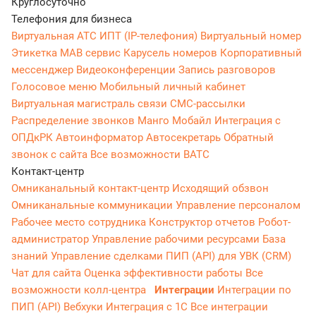
Круглосуточно
Телефония для бизнеса
Виртуальная АТС
ИПТ (IP-телефония)
Виртуальный номер
Этикетка
МАВ сервис
Карусель номеров
Корпоративный
мессенджер
Видеоконференции
Запись разговоров
Голосовое меню
Мобильный личный кабинет
Виртуальная магистраль связи
СМС-рассылки
Распределение звонков
Манго Мобайл
Интеграция с
ОПДкРК
Автоинформатор
Автосекретарь
Обратный
звонок с сайта
Все возможности ВАТС
Контакт-центр
Омниканальный контакт-центр
Исходящий обзвон
Омниканальные коммуникации
Управление персоналом
Рабочее место сотрудника
Конструктор отчетов
Робот-
администратор
Управление рабочими ресурсами
База
знаний
Управление сделками
ПИП (API) для УВК (CRM)
Чат для сайта
Оценка эффективности работы
Все
возможности колл-центра
Интеграции
Интеграции по
ПИП (API)
Вебхуки
Интеграция с 1С
Все интеграции