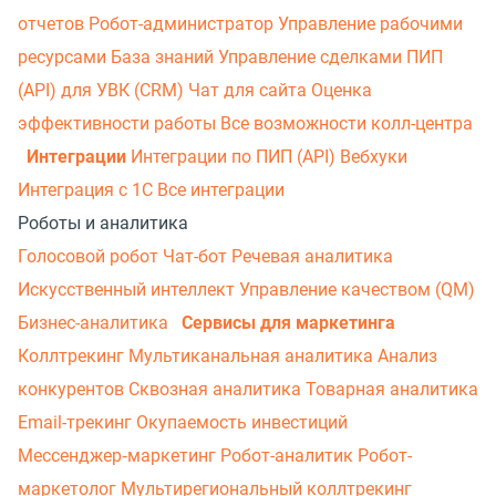
отчетов
Робот-администратор
Управление рабочими
ресурсами
База знаний
Управление сделками
ПИП
(API) для УВК (CRM)
Чат для сайта
Оценка
эффективности работы
Все возможности колл-центра
Интеграции
Интеграции по ПИП (API)
Вебхуки
Интеграция с 1С
Все интеграции
Роботы и аналитика
Голосовой робот
Чат-бот
Речевая аналитика
Искусственный интеллект
Управление качеством (QM)
Бизнес-аналитика
Сервисы для маркетинга
Коллтрекинг
Мультиканальная аналитика
Анализ
конкурентов
Сквозная аналитика
Товарная аналитика
Email-трекинг
Окупаемость инвестиций
Мессенджер‑маркетинг
Робот-аналитик
Робот-
маркетолог
Мультирегиональный коллтрекинг