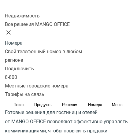
Колл-центр
Получить консультацию
Недвижимость
Все решения MANGO OFFICE
В условиях санкций спрос на внутренний туризм
растет. Государство активно инвестирует в развитие
Номера
туристических кластеров, и поток туристов
Свой телефонный номер в любом
закономерно увеличивается. Гостиницам важно
регионе
организовать надежную коммуникацию во всех
Подключить
каналах и оперативно реагировать на запросы
8-800
и потребности потенциальных клиентов, чтобы
Местные городские номера
те не ушли к конкурентам.
Тарифы на связь
Поиск
Продукты
Решения
Номера
Меню
Готовые решения для гостиниц и отелей
от MANGO OFFICE позволяют эффективно управлять
коммуникациями, чтобы повысить продажи