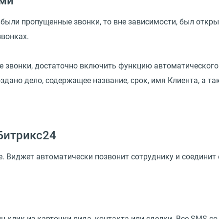
ами
 были пропущенные звонки, то вне зависимости, был открыт
вонках.
 звонки, достаточно включить функцию автоматического 
здано дело, содержащее название, срок, имя Клиента, а та
Битрикс24
е. Виджет автоматически позвонит сотруднику и соединит 
 клик из карточки лида, контакта или сделки. Все SMS с