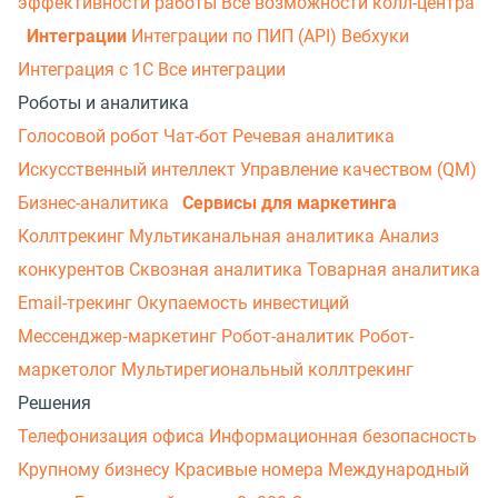
эффективности работы
Все возможности колл-центра
Интеграции
Интеграции по ПИП (API)
Вебхуки
Интеграция с 1С
Все интеграции
Роботы и аналитика
Голосовой робот
Чат-бот
Речевая аналитика
Искусственный интеллект
Управление качеством (QM)
Бизнес-аналитика
Сервисы для маркетинга
Коллтрекинг
Мультиканальная аналитика
Анализ
конкурентов
Сквозная аналитика
Товарная аналитика
Email-трекинг
Окупаемость инвестиций
Мессенджер‑маркетинг
Робот-аналитик
Робот-
маркетолог
Мультирегиональный коллтрекинг
Решения
Телефонизация офиса
Информационная безопасность
Крупному бизнесу
Красивые номера
Международный