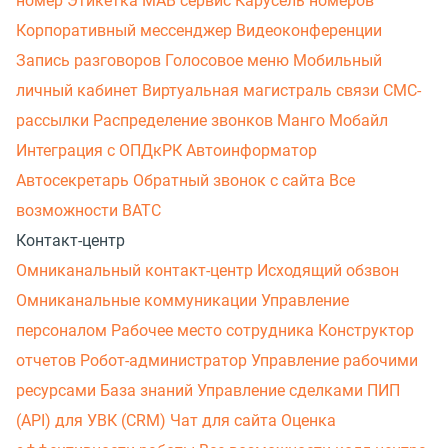
номер
Этикетка
МАВ сервис
Карусель номеров
Корпоративный мессенджер
Видеоконференции
Запись разговоров
Голосовое меню
Мобильный
личный кабинет
Виртуальная магистраль связи
СМС-
рассылки
Распределение звонков
Манго Мобайл
Интеграция с ОПДкРК
Автоинформатор
Автосекретарь
Обратный звонок с сайта
Все
возможности ВАТС
Контакт-центр
Омниканальный контакт-центр
Исходящий обзвон
Омниканальные коммуникации
Управление
персоналом
Рабочее место сотрудника
Конструктор
отчетов
Робот-администратор
Управление рабочими
ресурсами
База знаний
Управление сделками
ПИП
(API) для УВК (CRM)
Чат для сайта
Оценка