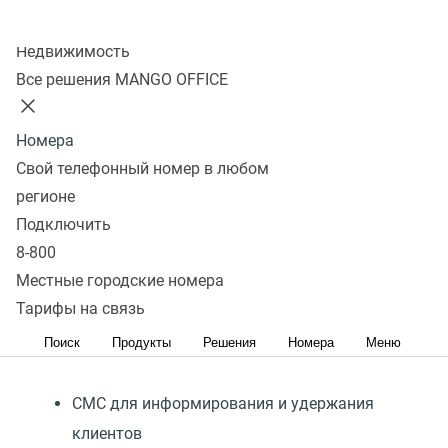
в приложении
Колл-центр
Недвижимость
Подключить
Все решения MANGO OFFICE
Номера
Одно окно для обработки сообщений
Свой телефонный номер в любом
из разных каналов
регионе
Подключить
Полная история переписки в карточке
8-800
клиента и в приложении
Местные городские номера
Тарифы на связь
Сохранение контакта с клиентами
Поиск
Продукты
Решения
Номера
Меню
СМС для информирования и удержания
клиентов