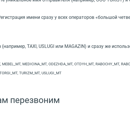
егистрация имени сразу у всех операторов
«
большой четв
н
(
например, TAXI, USLUGI или MAGAZIN) и сразу же исполь
T, MEBEL_MT, MEDICINA_MT, ODEZHDA_MT, OTDYH_MT, RABOCHY_MT, RABO
 TORGI_MT, TURIZM_MT, USLUGI_MT
вам перезвоним