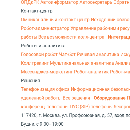
ОПДкРК
Автоинформатор
Автосекретарь
Обратн
Контакт-центр
Омниканальный контакт-центр
Исходящий обзв
Робот-администратор
Управление рабочими рес
работы
Все возможности колл-центра
Интеграц
Роботы и аналитика
Голосовой робот
Чат-бот
Речевая аналитика
Иск
Коллтрекинг
Мультиканальная аналитика
Анали
Мессенджер‑маркетинг
Робот-аналитик
Робот-м
Решения
Телефонизация офиса
Информационная безопас
удаленной работы
Все решения
Оборудование
П
конференц- телефоны
ПУС (SIP) телефоны беспр
117420, г. Москва, ул. Профсоюзная, д. 57, вход
Будни, с 9:00–19:00