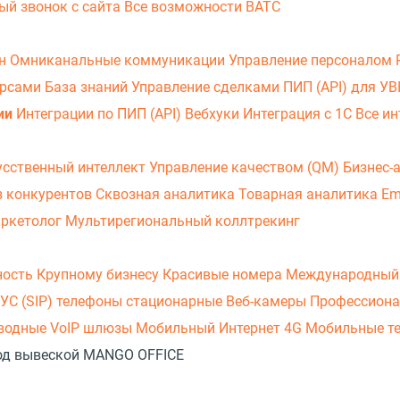
ый звонок с сайта
Все возможности ВАТС
он
Омниканальные коммуникации
Управление персоналом
урсами
База знаний
Управление сделками
ПИП (API) для У
ии
Интеграции по ПИП (API)
Вебхуки
Интеграция с 1С
Все ин
усственный интеллект
Управление качеством (QM)
Бизнес-
з конкурентов
Сквозная аналитика
Товарная аналитика
Em
аркетолог
Мультирегиональный коллтрекинг
ность
Крупному бизнесу
Красивые номера
Международный
УС (SIP) телефоны стационарные
Веб-камеры
Профессиона
оводные
VoIP шлюзы
Мобильный Интернет 4G
Мобильные т
 под вывеской MANGO OFFICE