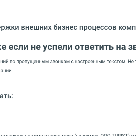
держки внешних бизнес процессов ком
е если не успели ответить на з
ий по пропущенным звонкам с настроенным текстом. Не те
пании.
ать:
йте уникальное имя отправителя
(
например, OOO TURIST) и