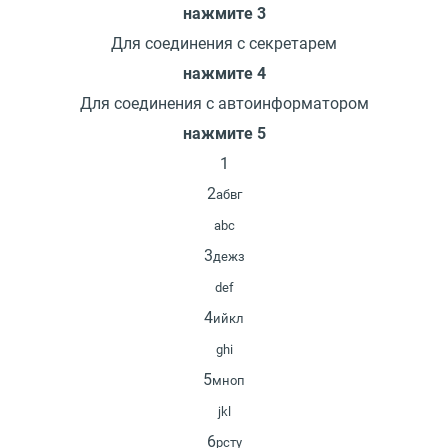
нажмите 3
Для соединения с секретарем
нажмите 4
Для соединения с автоинформатором
нажмите 5
1
2
абвг
abc
3
дежз
def
4
ийкл
ghi
5
мноп
jkl
6
рсту