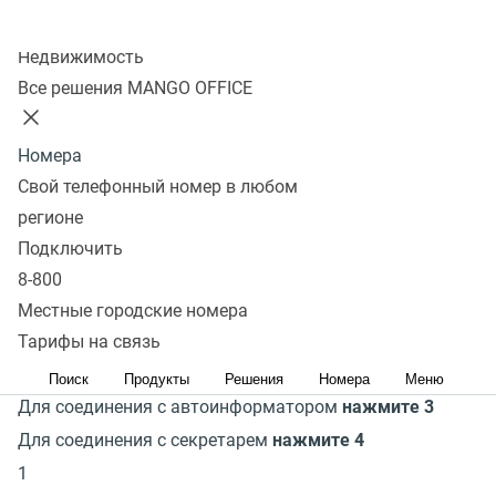
Подключить
Колл-центр
Недвижимость
Все решения MANGO OFFICE
Интерактивное голосовое
меню IVR
Номера
Свой телефонный номер в любом
Рабочее время
Нерабочее время
регионе
Подключить
К сожалению, в данный момент мы не работаем.
8-800
Оставьте сообщение после сигнала, и мы перезвоним
Местные городские номера
Для соединения с
отделом продаж
нажмите 1
Тарифы на связь
Для соединения с техподдержкой
нажмите 2
Поиск
Продукты
Решения
Номера
Меню
Для соединения с автоинформатором
нажмите 3
Для соединения с секретарем
нажмите 4
1