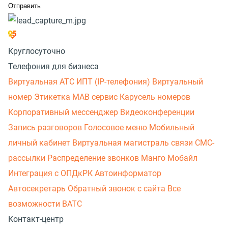
Круглосуточно
Телефония для бизнеса
Виртуальная АТС
ИПТ (IP-телефония)
Виртуальный
номер
Этикетка
МАВ сервис
Карусель номеров
Корпоративный мессенджер
Видеоконференции
Запись разговоров
Голосовое меню
Мобильный
личный кабинет
Виртуальная магистраль связи
СМС-
рассылки
Распределение звонков
Манго Мобайл
Интеграция с ОПДкРК
Автоинформатор
Автосекретарь
Обратный звонок с сайта
Все
возможности ВАТС
Контакт-центр