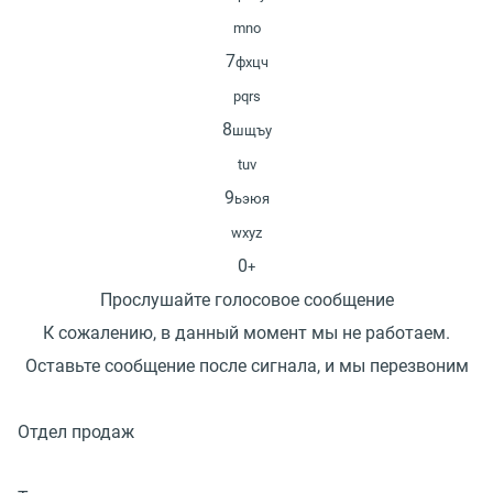
mno
7
фхцч
pqrs
8
шщъу
tuv
9
ьэюя
wxyz
0
+
Прослушайте голосовое сообщение
К сожалению, в данный момент мы не работаем.
Оставьте сообщение после сигнала, и мы перезвоним
Отдел продаж