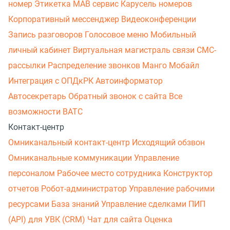
номер
Этикетка
МАВ сервис
Карусель номеров
Корпоративный мессенджер
Видеоконференции
Запись разговоров
Голосовое меню
Мобильный
личный кабинет
Виртуальная магистраль связи
СМС-
рассылки
Распределение звонков
Манго Мобайл
Интеграция с ОПДкРК
Автоинформатор
Автосекретарь
Обратный звонок с сайта
Все
возможности ВАТС
Контакт-центр
Омниканальный контакт-центр
Исходящий обзвон
Омниканальные коммуникации
Управление
персоналом
Рабочее место сотрудника
Конструктор
отчетов
Робот-администратор
Управление рабочими
ресурсами
База знаний
Управление сделками
ПИП
(API) для УВК (CRM)
Чат для сайта
Оценка