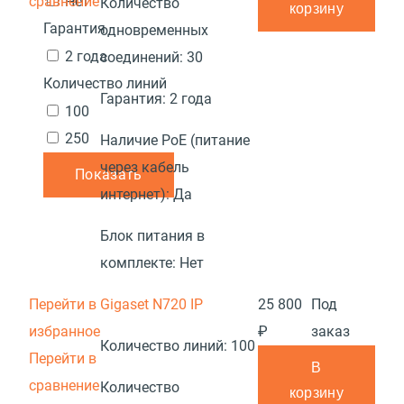
сравнение
Нет
Количество
корзину
Гарантия
одновременных
2 года
соединений:
30
Количество линий
Гарантия:
2 года
100
250
Наличие PoE (питание
через кабель
Показать
интернет):
Да
Блок питания в
комплекте:
Нет
Перейти в
Gigaset N720 IP
25 800
Под
избранное
₽
заказ
Количество линий:
100
Перейти в
В
сравнение
Количество
корзину