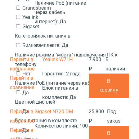
Наличие PoE (питание
Grandstream
через кабель
Yealink
интернет):
Да
Gigaset
Блок питания в
Категория
комплекте:
Да
Бизнес
Наличие режима "моста" подключения ПК к
Перейти в
Yealink W71H
7 900
В
телефону
избранное
₽
наличии
Нет
Гарантия:
2 года
Перейти в
В
Наличие PoE (питание через кабель интернет)
сравнение
Блок питания в
корзину
Да
комплекте:
Да
Цветной дисплей
Да
Перейти в
Gigaset N720 DM
25 800
Под
Блок питания в комплекте
избранное
₽
заказ
Количество линий:
100
Перейти в
Да
В