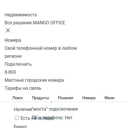
Колл-центр
Показать
Недвижимость
Все решения MANGO OFFICE
В избранном 0 товаров
Сравнить 0 товаров
Номера
Сбросить
Перейти в
DECT телефон с PoE
Фильтры
Yealink W71P
WI-FI SIP телефон
12 300
В
Свой телефонный номер в любом
избранное
Популярные
₽
наличии
регионе
Количество
Перейти в
Популярные
С высоким рейтингом
Сначала
Подключить
В
подключаемых трубок
сравнение
дешевые
Сначала дорогие
8-800
корзину
на базу:
10
Акция
Местные городские номера
Гарантия:
2 года
Тарифы на связь
Цена,
руб.:
Поиск
Продукты
Решения
Номера
Меню
Наличие режима
-
"моста" подключения
Наличие
ПК к телефону:
Нет
Есть на складе
Бренд