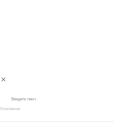
Поиск
Популярное
IP-Телефония
Голосовое приветствие и меню
Распределение
вызовов
Бизнес-аналитика