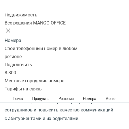
Колл-центр
Недвижимость
Организация работы приемной комиссии учебного
Все решения MANGO OFFICE
заведения связана с необходимостью постоянной
коммуникации и качественной обработкой большого
Номера
потока входящих вопросов и информации. Важно
Свой телефонный номер в любом
не потерять ни одного запроса, ведь от этого зависит
регионе
выполнение плана по набору абитуриентов и рейтинг
Подключить
вуза.
8-800
Местные городские номера
Комплекс инструментов MANGO OFFICE поможет
Тарифы на связь
реализовать единое цифровое пространство,
Поиск
Продукты
Решения
Номера
Меню
автоматизировать консультации, разгрузить
сотрудников и повысить качество коммуникаций
с абитуриентами и их родителями.