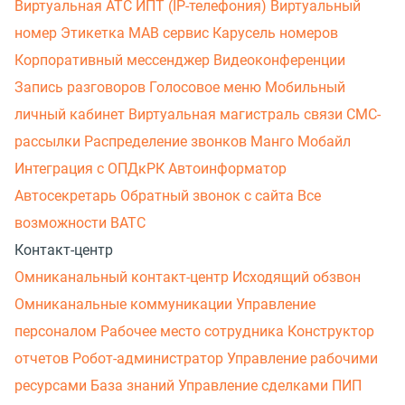
Виртуальная АТС
ИПТ (IP-телефония)
Виртуальный
номер
Этикетка
МАВ сервис
Карусель номеров
Корпоративный мессенджер
Видеоконференции
Запись разговоров
Голосовое меню
Мобильный
личный кабинет
Виртуальная магистраль связи
СМС-
рассылки
Распределение звонков
Манго Мобайл
Интеграция с ОПДкРК
Автоинформатор
Автосекретарь
Обратный звонок с сайта
Все
возможности ВАТС
Контакт-центр
Омниканальный контакт-центр
Исходящий обзвон
Омниканальные коммуникации
Управление
персоналом
Рабочее место сотрудника
Конструктор
отчетов
Робот-администратор
Управление рабочими
ресурсами
База знаний
Управление сделками
ПИП