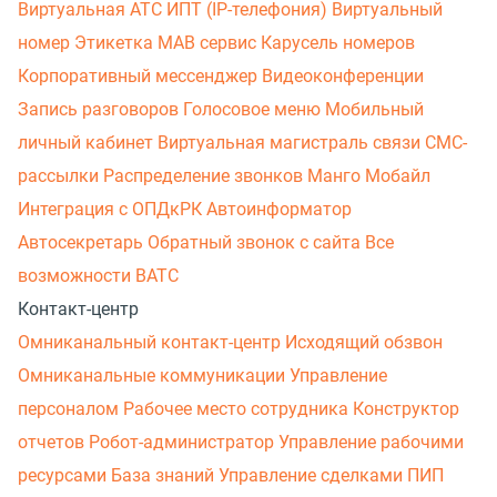
Виртуальная АТС
ИПТ (IP-телефония)
Виртуальный
номер
Этикетка
МАВ сервис
Карусель номеров
Корпоративный мессенджер
Видеоконференции
Запись разговоров
Голосовое меню
Мобильный
личный кабинет
Виртуальная магистраль связи
СМС-
рассылки
Распределение звонков
Манго Мобайл
Интеграция с ОПДкРК
Автоинформатор
Автосекретарь
Обратный звонок с сайта
Все
возможности ВАТС
Контакт-центр
Омниканальный контакт-центр
Исходящий обзвон
Омниканальные коммуникации
Управление
персоналом
Рабочее место сотрудника
Конструктор
отчетов
Робот-администратор
Управление рабочими
ресурсами
База знаний
Управление сделками
ПИП