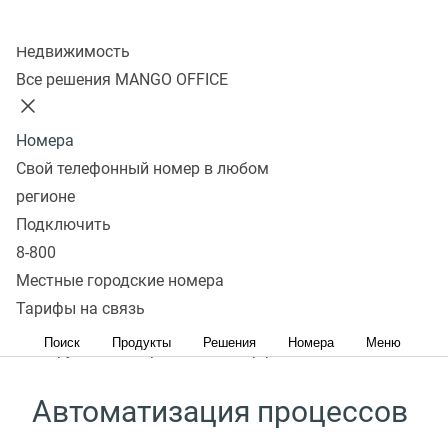
Колл-центр
Подключить
Недвижимость
Все решения MANGO OFFICE
Удобство в использовании
Номера
Свой телефонный номер в любом
Быстрое подключение всех сотрудников к
регионе
Виртуальной АТС за пару шагов
Подключить
8-800
Простота в управлении
Местные городские номера
Тарифы на связь
Управление данными и правами доступа
Поиск
Продукты
Решения
Номера
Меню
сотрудников через один интерфейс
Автоматизация процессов