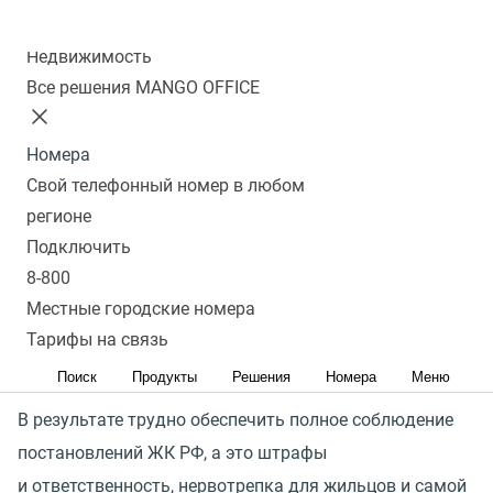
Колл-центр
Недвижимость
Управляющим компаниям и организациям ЖКХ
Все решения MANGO OFFICE
непросто предоставлять высокое качество сервиса
коммунальных услуг.
Номера
Свой телефонный номер в любом
Зачастую один сотрудник отвечает за все
регионе
направления, входящий и исходящий обзвон, и если
Подключить
он не справляется с потоком обращений,
8-800
то появляется много пропущенных звонков и в то же
Местные городские номера
время нет возможности перезвонить
Тарифы на связь
и проконтролировать его работу.
Поиск
Продукты
Решения
Номера
Меню
В результате трудно обеспечить полное соблюдение
постановлений ЖК РФ, а это штрафы
и ответственность, нервотрепка для жильцов и самой