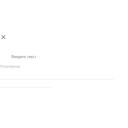
Поиск
Популярное
IP-Телефония
Голосовое приветствие и меню
Распределение
вызовов
Бизнес-аналитика