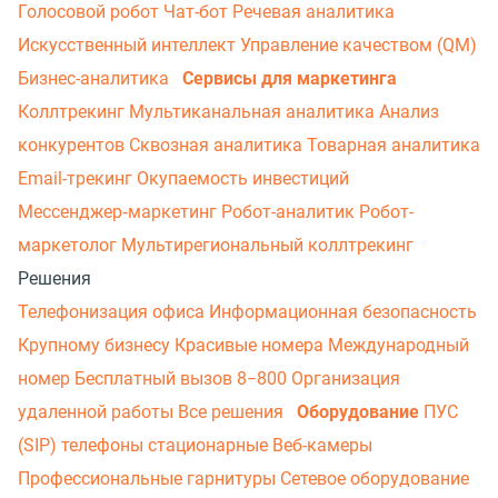
Голосовой робот
Чат-бот
Речевая аналитика
Искусственный интеллект
Управление качеством (QM)
Бизнес-аналитика
Сервисы для маркетинга
Коллтрекинг
Мультиканальная аналитика
Анализ
конкурентов
Сквозная аналитика
Товарная аналитика
Email-трекинг
Окупаемость инвестиций
Мессенджер‑маркетинг
Робот-аналитик
Робот-
маркетолог
Мультирегиональный коллтрекинг
Решения
Телефонизация офиса
Информационная безопасность
Крупному бизнесу
Красивые номера
Международный
номер
Бесплатный вызов 8−800
Организация
удаленной работы
Все решения
Оборудование
ПУС
(SIP) телефоны стационарные
Веб-камеры
Профессиональные гарнитуры
Сетевое оборудование