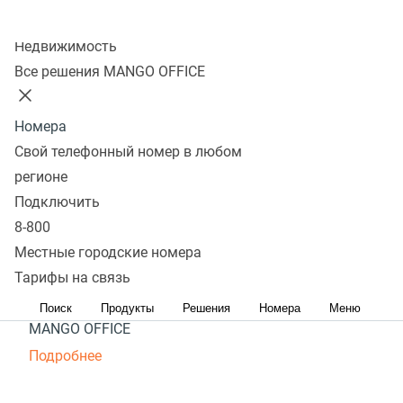
на доставке еды
Колл-центр
Недвижимость
Выполняйте план продаж с эффективными
Все решения MANGO OFFICE
инструментами MANGO OFFICE
Подробнее
Номера
Свой телефонный номер в любом
регионе
Повышайте качество
Подключить
сервиса онлайн‑магазина
8-800
Местные городские номера
Обеспечьте высокий стандарт обслуживания
Тарифы на связь
и зарабатывайте больше с решениями
Поиск
Продукты
Решения
Номера
Меню
MANGO OFFICE
Подробнее