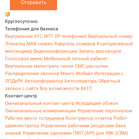
Отправить
Круглосуточно
Телефония для бизнеса
Виртуальная АТС
ИПТ (IP-телефония)
Виртуальный номер
Этикетка
МАВ сервис
Карусель номеров
Корпоративный
мессенджер
Видеоконференции
Запись разговоров
Голосовое меню
Мобильный личный кабинет
Виртуальная магистраль связи
СМС-рассылки
Распределение звонков
Манго Мобайл
Интеграция с
ОПДкРК
Автоинформатор
Автосекретарь
Обратный
звонок с сайта
Все возможности ВАТС
Контакт-центр
Омниканальный контакт-центр
Исходящий обзвон
Омниканальные коммуникации
Управление персоналом
Рабочее место сотрудника
Конструктор отчетов
Робот-
администратор
Управление рабочими ресурсами
База
знаний
Управление сделками
ПИП (API) для УВК (CRM)