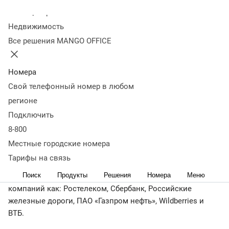
«Унифицированные
Колл-центр
Недвижимость
коммуникации 2025»
Все решения MANGO OFFICE
14 декабря 2025
8 513
Номера
Директор департамента развития продуктов MANGO
Свой телефонный номер в любом
OFFICE рассказал представителям бизнеса о ключевых
регионе
трендах унифицированных коммуникаций на 2026 год
Подключить
8-800
Местные городские номера
Конференция TAdviser
«Унифицированные
коммуникации 2025»
прошла 27 ноября в Москве.
Тарифы на связь
Поиск
Продукты
Решения
Номера
Меню
В событии приняли участие представители таких
компаний как: Ростелеком, Сбербанк, Российские
железные дороги, ПАО «Газпром нефть», Wildberries и
ВТБ.