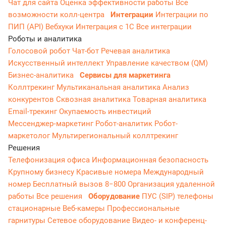
Чат для сайта
Оценка эффективности работы
Все
возможности колл-центра
Интеграции
Интеграции по
ПИП (API)
Вебхуки
Интеграция с 1С
Все интеграции
Роботы и аналитика
Голосовой робот
Чат-бот
Речевая аналитика
Искусственный интеллект
Управление качеством (QM)
Бизнес-аналитика
Сервисы для маркетинга
Коллтрекинг
Мультиканальная аналитика
Анализ
конкурентов
Сквозная аналитика
Товарная аналитика
Email-трекинг
Окупаемость инвестиций
Мессенджер‑маркетинг
Робот-аналитик
Робот-
маркетолог
Мультирегиональный коллтрекинг
Решения
Телефонизация офиса
Информационная безопасность
Крупному бизнесу
Красивые номера
Международный
номер
Бесплатный вызов 8−800
Организация удаленной
работы
Все решения
Оборудование
ПУС (SIP) телефоны
стационарные
Веб-камеры
Профессиональные
гарнитуры
Сетевое оборудование
Видео- и конференц-