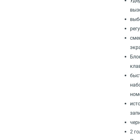
Уде
выз
выб
рег
сме
экр
Бло
кла
быс
наб
ном
ист
запи
чер
2 г