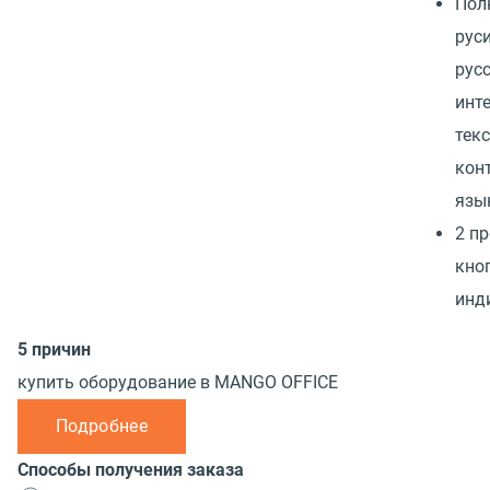
Пол
рус
русс
инт
тек
кон
язы
2 п
кно
инд
5 причин
купить оборудование в MANGO OFFICE
Подробнее
Способы получения заказа