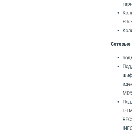
гар
Кол
Ethe
Кол
Сетевые 
под
Под
шиф
иде
MD5
Под
DTMF
RFC
INFO