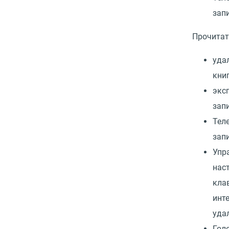
запи
Прочитат
уда
книг
экс
зап
Тел
запи
Упр
нас
кла
инт
уда
Гол