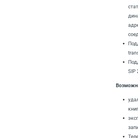
ста
дин
адр
сое
Под
tran
Под
SIP 
Возможн
уда
книг
экс
зап
Тел