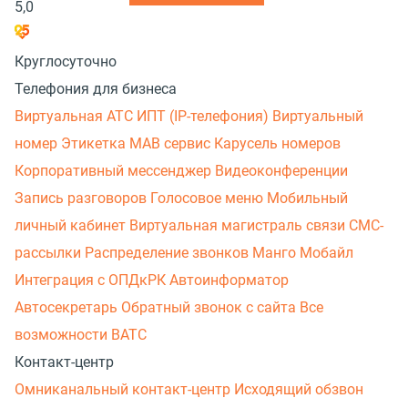
5,0
Круглосуточно
Телефония для бизнеса
Виртуальная АТС
ИПТ (IP-телефония)
Виртуальный
номер
Этикетка
МАВ сервис
Карусель номеров
Корпоративный мессенджер
Видеоконференции
Запись разговоров
Голосовое меню
Мобильный
личный кабинет
Виртуальная магистраль связи
СМС-
рассылки
Распределение звонков
Манго Мобайл
Интеграция с ОПДкРК
Автоинформатор
Автосекретарь
Обратный звонок с сайта
Все
возможности ВАТС
Контакт-центр
Омниканальный контакт-центр
Исходящий обзвон