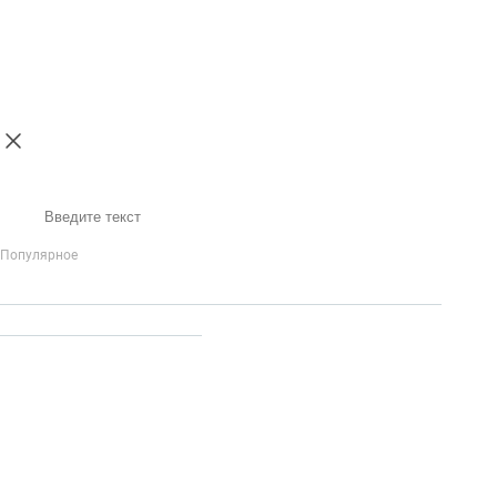
Поиск
Популярное
IP-Телефония
Голосовое приветствие и меню
Распределение
вызовов
Бизнес-аналитика