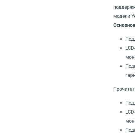
поддержк
модели Ye
Основно
Под
LCD
мон
Под
гар
Прочитат
Под
LCD
мон
Под