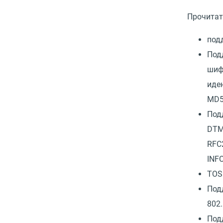
Прочитат
под
Под
шиф
иде
MD5
Под
DTMF
RFC
INFO
TOS 
Под
802.
Под