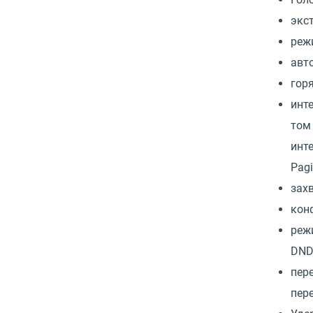
экс
реж
авт
гор
инт
том
инт
Pagi
зах
кон
реж
DND
пер
пер