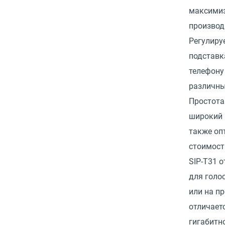
максими
производ
Регулиру
подставка
телефону
различны
Простота
широкий 
также оп
стоимост
SIP-T31 
для голо
или на пр
отличает
гигабитн