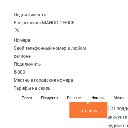
те
подключения ПК
28
Перейти в
сравнению
Колл-центр
к телефону:
Да
избранное
Перейти в
Описани
Недвижимость
сравнение
Наличие PoE
Прочитат
Все решения MANGO OFFICE
(питание через
Yealink S
кабель
удобный 
Номера
интернет):
Нет
Свой телефонный номер в любом
начально
регионе
програм
Блок питания в
Подключить
кнопками
комплекте:
Да
8-800
оснащен
Местные городские номера
графичес
В наличии
Тарифы на связь
разрешен
4 700 р.
Поиск
Продукты
Решения
Номера
Меню
пикселей 
В
T31 подд
корзину
аккаунта
аудиокон