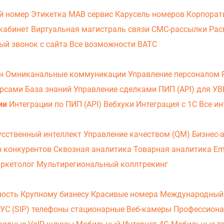
й номер
Этикетка
МАВ сервис
Карусель номеров
Корпорат
кабинет
Виртуальная магистраль связи
СМС-рассылки
Рас
ый звонок с сайта
Все возможности ВАТС
он
Омниканальные коммуникации
Управление персоналом
урсами
База знаний
Управление сделками
ПИП (API) для У
ии
Интеграции по ПИП (API)
Вебхуки
Интеграция с 1С
Все ин
усственный интеллект
Управление качеством (QM)
Бизнес-
з конкурентов
Сквозная аналитика
Товарная аналитика
Em
аркетолог
Мультирегиональный коллтрекинг
ность
Крупному бизнесу
Красивые номера
Международный
УС (SIP) телефоны стационарные
Веб-камеры
Профессиона