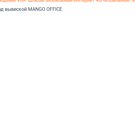
оводные
VoIP шлюзы
Мобильный Интернет 4G
Мобильные т
 под вывеской MANGO OFFICE