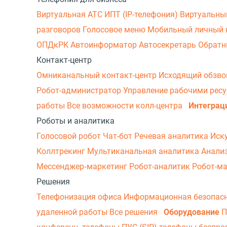
Виртуальная АТС
ИПТ (IP-телефония)
Виртуальны
разговоров
Голосовое меню
Мобильный личный 
ОПДкРК
Автоинформатор
Автосекретарь
Обратн
Контакт-центр
Омниканальный контакт-центр
Исходящий обзв
Робот-администратор
Управление рабочими рес
работы
Все возможности колл-центра
Интеграц
Роботы и аналитика
Голосовой робот
Чат-бот
Речевая аналитика
Иск
Коллтрекинг
Мультиканальная аналитика
Анали
Мессенджер‑маркетинг
Робот-аналитик
Робот-м
Решения
Телефонизация офиса
Информационная безопас
удаленной работы
Все решения
Оборудование
П