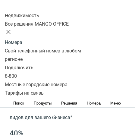
Колл-центр
Попробовать сейчас
Недвижимость
Все решения MANGO OFFICE
Попробуйте прямо сейчас и
Номера
оцените качество связи и
Свой телефонный номер в любом
сервисов
регионе
Подключить
+15%
8-800
Местные городские номера
конверсии в продажу*
Тарифы на связь
+ 30%
Поиск
Продукты
Решения
Номера
Меню
лидов для вашего бизнеса*
40%