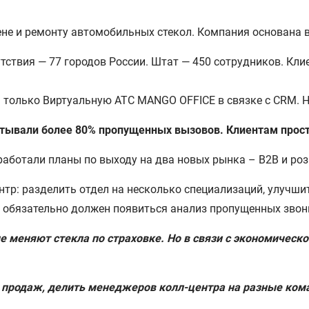
ене и ремонту автомобильных стекол. Компания основана в
тствия — 77 городов России. Штат — 450 сотрудников. Кли
а только Виртуальную АТС MANGO OFFICE в связке с CRM. 
тывали более 80% пропущенных вызовов. Клиентам прос
работали планы по выходу на два новых рынка – B2B и ро
нтр: разделить отдел на несколько специализаций, улучш
и обязательно должен появиться анализ пропущенных звон
ые меняют стекла по страховке. Но в связи с экономическ
 продаж, делить менеджеров колл-центра на разные кома