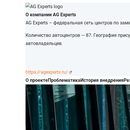
О компании AG Experts
AG Experts – федеральная сеть центров по зам
Количество автоцентров — 87. География прису
автовладельцев.
https://agexperts.ru/
О проекте
Проблематика
История внедрения
Ре