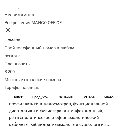
Колл-центр
Недвижимость
О компании ГБУЗ РБ Поликлиника № 1 г. Уфа
Государственное бюджетное учреждение
Все решения MANGO OFFICE
здравоохранения Республики Башкортостан
Поликлиника № 1 города Уфа (далее ГБУЗ РБ
Номера
Поликлиника № 1 г. Уфа) города Уфы – старейшее
Свой телефонный номер в любом
амбулаторное учреждение республики.
регионе
http://www.polik1-ufa.ru/
Задача
Решение
Подключить
ГБУЗ РБ Поликлиника № 1 — одно из самых крупных
8-800
многопрофильных амбулаторных учреждений
Местные городские номера
столицы Башкортостана. В учреждении работает 400
Тарифы на связь
человек. В составе поликлиники функционируют
терапевтическое отделение, отделения медицинской
Поиск
Продукты
Решения
Номера
Меню
профилактики и медосмотров, функциональной
диагностики и физиотерапии, инфекционный,
рентгенологические и офтальмологический
кабинеты, кабинеты маммолога и сурдолога и т.д.