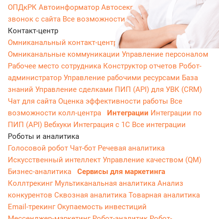
ОПДкРК
Автоинформатор
Автосекретарь
Обратный
звонок с сайта
Все возможности ВАТС
Контакт-центр
Омниканальный контакт-центр
Исходящий обзвон
Омниканальные коммуникации
Управление персоналом
Рабочее место сотрудника
Конструктор отчетов
Робот-
администратор
Управление рабочими ресурсами
База
знаний
Управление сделками
ПИП (API) для УВК (CRM)
Чат для сайта
Оценка эффективности работы
Все
возможности колл-центра
Интеграции
Интеграции по
ПИП (API)
Вебхуки
Интеграция с 1С
Все интеграции
Роботы и аналитика
Голосовой робот
Чат-бот
Речевая аналитика
Искусственный интеллект
Управление качеством (QM)
Бизнес-аналитика
Сервисы для маркетинга
Коллтрекинг
Мультиканальная аналитика
Анализ
конкурентов
Сквозная аналитика
Товарная аналитика
Email-трекинг
Окупаемость инвестиций
Мессенджер‑маркетинг
Робот-аналитик
Робот-