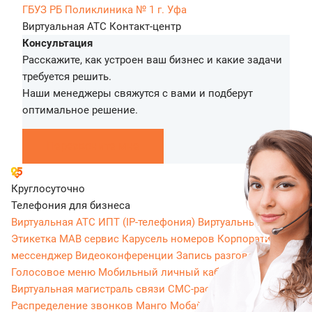
ГБУЗ РБ Поликлиника № 1 г. Уфа
Виртуальная АТС
Контакт-центр
Консультация
Расскажите, как устроен ваш бизнес и какие задачи
требуется решить.
Наши менеджеры свяжутся с вами и подберут
оптимальное решение.
Перезвоните мне
Круглосуточно
Телефония для бизнеса
Виртуальная АТС
ИПТ (IP-телефония)
Виртуальный номер
Этикетка
МАВ сервис
Карусель номеров
Корпоративный
мессенджер
Видеоконференции
Запись разговоров
Голосовое меню
Мобильный личный кабинет
Виртуальная магистраль связи
СМС-рассылки
Распределение звонков
Манго Мобайл
Интеграция с