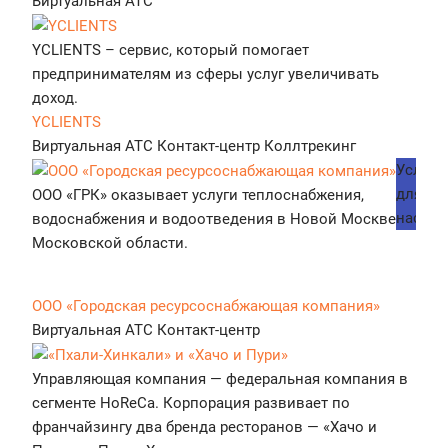
Виртуальная АТС
YCLIENTS – сервис, который помогает
предпринимателям из сферы услуг увеличивать
доход.
YCLIENTS
Виртуальная АТС
Контакт-центр
Коллтрекинг
Услуги
для
ООО «ГРК» оказывает услуги теплоснабжения,
населе
водоснабжения и водоотведения в Новой Москве и
Московской области.
ООО «Городская ресурсоснабжающая компания»
Виртуальная АТС
Контакт-центр
Управляющая компания — федеральная компания в
сегменте HoReCa. Корпорация развивает по
франчайзингу два бренда ресторанов — «Хачо и